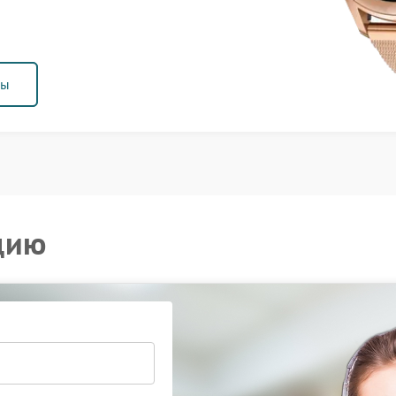
ны
цию