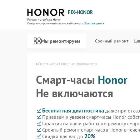
FIX-HONOR
Ремонт устройств Honor
Специализированный cервисный центр г.
Благовещенск
Мы ремонтируем
Срочный ремонт
Це
nor в Благовещенске
Смарт-часы Honor не включаются
Смарт-часы
Honor
Не включаются
Бесплатная диагностика
даже при отказ
Привезем и увезем смарт-часы Honor собс
Гарантия на наши работы по ремонту смар
Срочный ремонт смарт-часов Honor в течен
20%
Скидка для вас до