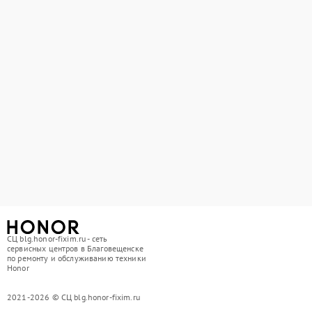
СЦ blg.honor-fixim.ru - сеть
сервисных центров в Благовещенске
по ремонту и обслуживанию техники
Honor
2021-2026 © СЦ blg.honor-fixim.ru