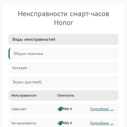
Неисправности смарт-часов
Honor
Виды неисправностей
Общие поломки
Батарея
Экран (дисплей)
Неисправности
Стоимость
Электропитание
Зависают
990 ₽
Подробнее →
Датчики
Не включаются
990 ₽
Подробнее →
Связь