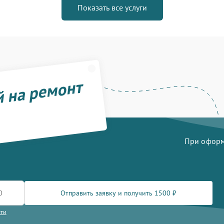
Показать все услуги
й на ремонт
При оформл
Отправить заявку и получить 1500 ₽
сти