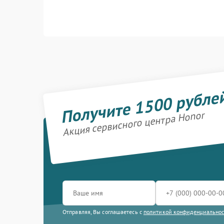
Получите 1500 рубле
Акция сервисного центра Honor
Отправляя, Вы соглашаетесь с
политикой конфиденциально