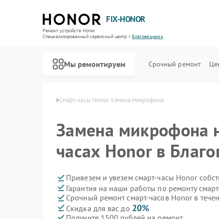
FIX-HONOR
Ремонт устройств Honor
Специализированный cервисный центр г.
Благовещенск
Мы ремонтируем
Срочный ремонт
Це
nor в Благовещенске
Смарт-часы Honor замена микрофона
Замена микрофона н
часах Honor в Благ
Привезем и увезем смарт-часы Honor собс
Гарантия на наши работы по ремонту смар
Срочный ремонт смарт-часов Honor в течен
20%
Скидка для вас до
Получите 1500 рублей на ремонт