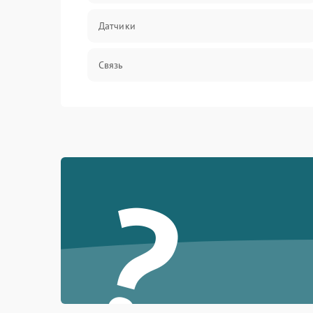
Датчики
Связь
Дисплей
Разговор (микрофон, динамик)
?