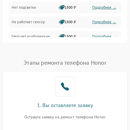
Нет подсветки
1500 ₽
Подробнее →
Проблемы с работой системы, корпусом и другие
Не работает сенсор
1500 ₽
Подробнее →
Мерцает изображение
1500 ₽
Подробнее →
Не работает 3D Touch
2400 ₽
Подробнее →
Этапы ремонта телефона Honor
Не работает Face ID
4000 ₽
Подробнее →
1. Вы оставляете заявку
Оставьте заявку на ремонт телефона Honor