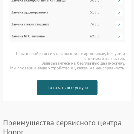
Замена сканера отпечатка пальца
505 р
Замена аудио-разъема
515 р
Замена стекла (экрана)
765 р
Замена NFC антенны
625 р
Цены в прайс-листе указаны ориентировочные, без учета
стоимости запчастей.
Записывайтесь на бесплатную диагностику.
Мы проверим ваше устройство и укажем на неисправность.
Показать все услуги
Преимущества сервисного центра
Honor