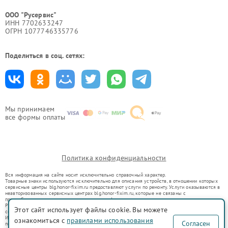
ООО "Русервис"
ИНН 7702633247
ОГРН 1077746335776
Поделиться в соц. сетях:
Мы принимаем
все формы оплаты
Политика конфиденциальности
Вся информация на сайте носит исключительно справочный характер.
Товарные знаки используются исключительно для описания устройств, в отношении которых
сервисные центры blg.honor-fixim.ru предоставляют услуги по ремонту. Услуги оказываются в
неавторизованных сервисных центрах blg.honor-fixim.ru, которые не связаны с
правообладателями товарных знаков или их официальными представителями.
Ремонт осуществляется для устройств, уже введенных в гражданский оборот в соответствии
Этот сайт использует файлы cookie. Вы можете
со статьей 1487 ГК РФ.
Использование товарных знаков не преследует цели индивидуализации услуг или введения
ознакомиться с
правилами использования
Согласен
потребителей в заблуждение, а служит для информирования о предоставляемых услугах по