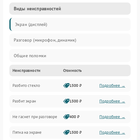
Виды неисправностей
Экран (дисплей)
Разговор (микрофон, динамик)
Общие поломки
Неисправности
Стоимость
Проблемы связи
Разбито стекло
1500 ₽
Подробнее →
Камеры
Разбит экран
1500 ₽
Подробнее →
Проблемы с дисплеем и сенсором
Не гаснет при разговоре
400 ₽
Подробнее →
Зарядка
Пятна на экране
1500 ₽
Подробнее →
Проблемы с питанием, зарядкой и аккумулятором