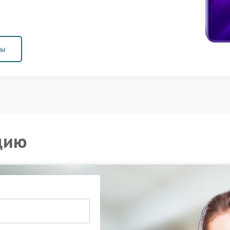
ны
цию