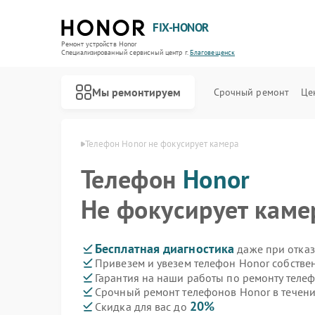
FIX-HONOR
Ремонт устройств Honor
Специализированный cервисный центр г.
Благовещенск
Мы ремонтируем
Срочный ремонт
Це
or в Благовещенске
Телефон Honor не фокусирует камера
Телефон
Honor
Не фокусирует каме
Бесплатная диагностика
даже при отказ
Привезем и увезем телефон Honor собстве
Гарантия на наши работы по ремонту теле
Срочный ремонт телефонов Honor в течени
20%
Скидка для вас до