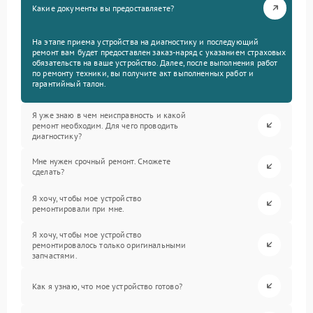
Какие документы вы предоставляете?
На этапе приема устройства на диагностику и последующий
ремонт вам будет предоставлен заказ-наряд с указанием страховых
обязательств на ваше устройство. Далее, после выполнения работ
по ремонту техники, вы получите акт выполненных работ и
гарантийный талон.
Я уже знаю в чем неисправность и какой
ремонт необходим. Для чего проводить
диагностику?
Мне нужен срочный ремонт. Сможете
сделать?
Я хочу, чтобы мое устройство
ремонтировали при мне.
Я хочу, чтобы мое устройство
ремонтировалось только оригинальными
запчастями.
Как я узнаю, что мое устройство готово?